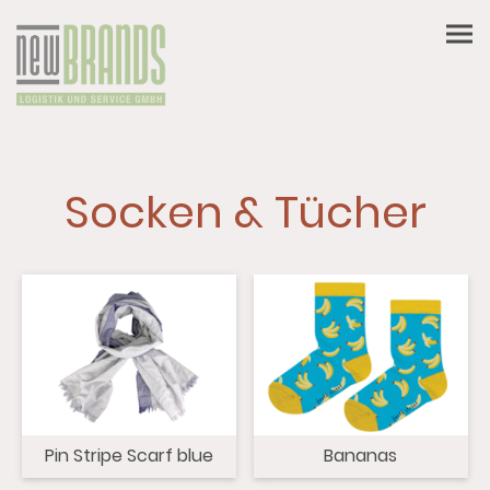
Socken & Tücher
Pin Stripe Scarf blue
Bananas